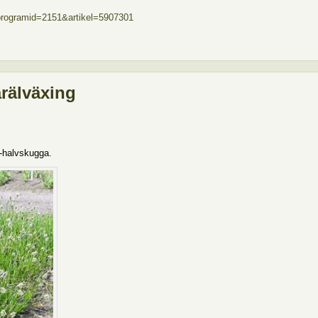
x?programid=2151&artikel=5907301
rälväxing
l-halvskugga.