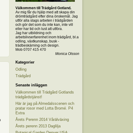
Välkommen till Trädgård Gotland.
Av mig får du hjälp med att skapa din
drömträdgård efter dina önskemål. Jag
utför alla slags arbeten i trädgården
och gör det som du inte kan, inte vill
eller har tid och lust att utföra.
Jag har utbildning och
arbetslivserfarenhet inom trädgård, bl.a
odling, växtkunskap, busk -
trädbeskärning och design.
Mob 0707 415 470
Monica Olsson
Kategorier
Odling
Trädgård
Senaste inläggen
Välkommen till Trädgård Gotlands
trädgårdstjänst!
Här är jag på Almedalsscenen och
pratar rosor med Lotta Bromé. P4
Extra
Årets Perenn 2014 Vårälväxing
h
Årets perenn 2013 Daglilja
Botanical Garden Denver USA