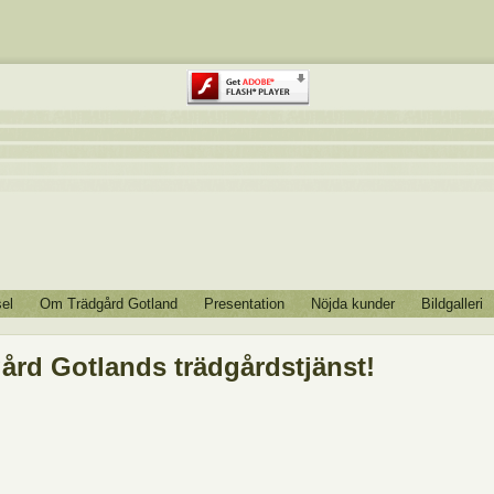
el
Om Trädgård Gotland
Presentation
Nöjda kunder
Bildgalleri
ård Gotlands trädgårdstjänst!