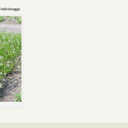
l-halvskugga.