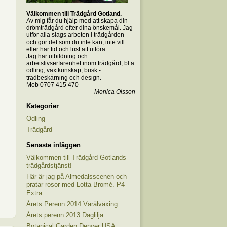
Välkommen till Trädgård Gotland.
Av mig får du hjälp med att skapa din
drömträdgård efter dina önskemål. Jag
utför alla slags arbeten i trädgården
och gör det som du inte kan, inte vill
eller har tid och lust att utföra.
Jag har utbildning och
arbetslivserfarenhet inom trädgård, bl.a
odling, växtkunskap, busk -
trädbeskärning och design.
Mob 0707 415 470
Monica Olsson
Kategorier
Odling
Trädgård
Senaste inläggen
Välkommen till Trädgård Gotlands
trädgårdstjänst!
Här är jag på Almedalsscenen och
pratar rosor med Lotta Bromé. P4
Extra
Årets Perenn 2014 Vårälväxing
Årets perenn 2013 Daglilja
Botanical Garden Denver USA