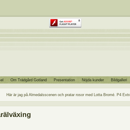
el
Om Trädgård Gotland
Presentation
Nöjda kunder
Bildgalleri
Här är jag på Almedalsscenen och pratar rosor med Lotta Bromé. P4 Extr
rälväxing