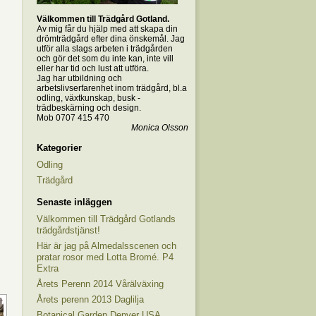
Välkommen till Trädgård Gotland.
Av mig får du hjälp med att skapa din
drömträdgård efter dina önskemål. Jag
utför alla slags arbeten i trädgården
och gör det som du inte kan, inte vill
eller har tid och lust att utföra.
Jag har utbildning och
arbetslivserfarenhet inom trädgård, bl.a
odling, växtkunskap, busk -
trädbeskärning och design.
Mob 0707 415 470
Monica Olsson
Kategorier
Odling
Trädgård
Senaste inläggen
Välkommen till Trädgård Gotlands
trädgårdstjänst!
Här är jag på Almedalsscenen och
pratar rosor med Lotta Bromé. P4
Extra
Årets Perenn 2014 Vårälväxing
Årets perenn 2013 Daglilja
Botanical Garden Denver USA