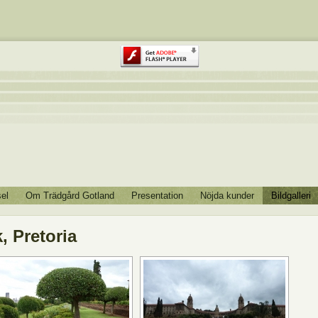
el
Om Trädgård Gotland
Presentation
Nöjda kunder
Bildgalleri
, Pretoria