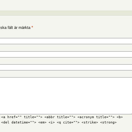
iska fält är märkta
*
:
<a href="" title=""> <abbr title=""> <acronym title=""> <b>
 <del datetime=""> <em> <i> <q cite=""> <strike> <strong>